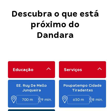
Descubra o que está
próximo do
Dandara
Educação
Serviços
EE. Ruy De Mello
Poupatempo Cidade
Junqueira
Tiradentes
700 m
9
min.
650 m
8
min.