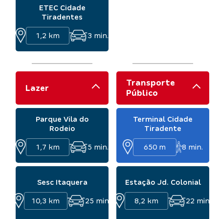
ETEC Cidade
Tiradentes
1,2 km
3
min.
Transporte
Lazer
Público
Parque Vila do
Terminal Cidade
Rodeio
Tiradente
1,7 km
5
min.
650 m
8
min.
Sesc Itaquera
Estação Jd. Colonial
10,3 km
25
min.
8,2 km
22
min.