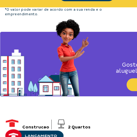
*O valor pode variar de acordo com a sua renda e o
empreendimento.
Gost
alugue
Construcao
2
Quartos