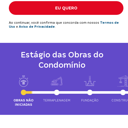
EU QUERO
Ao continuar, você confirma que concorda com nossos
Termos de
Uso
e
Aviso de Privacidade
.
Estágio das Obras do
Condomínio
OBRAS NÃO
TERRAPLENAGEM
FUNDAÇÃO
CONSTRU
INICIADAS