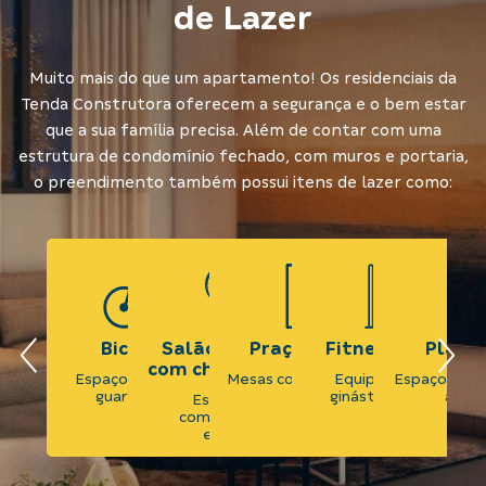
de Lazer
Muito mais do que um apartamento! Os residenciais da
Tenda Construtora oferecem a segurança e o bem estar
que a sua família precisa. Além de contar com uma
estrutura de condomínio fechado, com muros e portaria,
o preendimento também possui itens de lazer como:
Bicicletário
Salão de festas
Praça de jogos
Fitness externo
Playg
com churrasqueira
Espaço exclusivo para
Mesas com tabuleiros ao
Equipamentos de
Espaço com 
guardar as bikes
ar livre
ginástica ao ar livre
ao ar 
e
Espaço para
comemorações
especiais