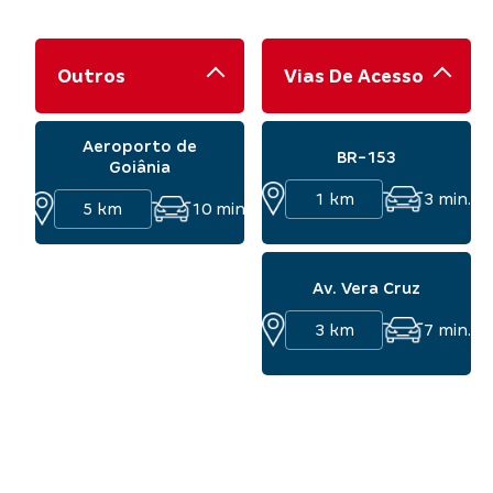
Outros
Vias De Acesso
Aeroporto de
BR-153
Goiânia
1 km
3
min.
5 km
10
min.
Av. Vera Cruz
3 km
7
min.