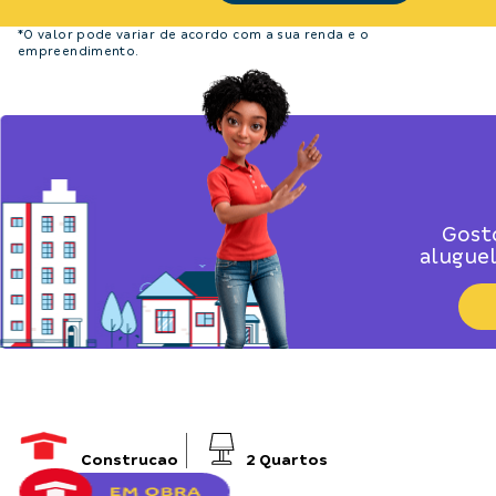
*O valor pode variar de acordo com a sua renda e o
empreendimento.
Gost
alugue
Construcao
2
Quartos