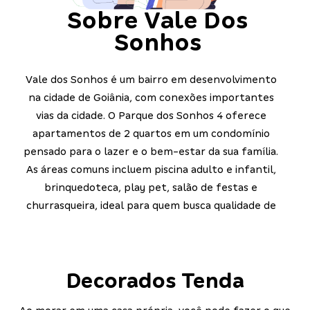
Sobre
Vale Dos
Sonhos
Vale dos Sonhos é um bairro em desenvolvimento
na cidade de Goiânia, com conexões importantes
vias da cidade. O Parque dos Sonhos 4 oferece
apartamentos de 2 quartos em um condomínio
pensado para o lazer e o bem-estar da sua família.
As áreas comuns incluem piscina adulto e infantil,
brinquedoteca, play pet, salão de festas e
churrasqueira, ideal para quem busca qualidade de
vida com infraestrutura completa. Aproveite o
subsídio de até R$55 mil pelo programa Minha
Casa, Minha Vida e realize o sonho da casa própria
Decorados Tenda
com a Construtora Tenda.