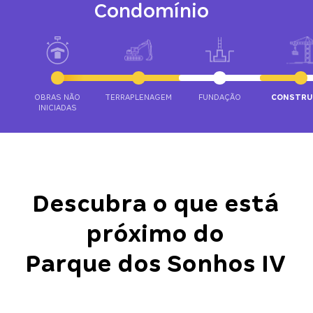
Condomínio
OBRAS NÃO
TERRAPLENAGEM
FUNDAÇÃO
CONSTRU
INICIADAS
Descubra o que está
próximo do
Parque dos Sonhos IV