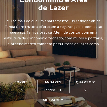
Condomínio e Área
de Lazer
Muito mais do que um apartamento! Os residenciais da
Tenda Construtora oferecem a segurança e o bem estar
que a sua família precisa. Além de contar com uma
estrutura de condomínio fechado, com muros e portaria,
o preendimento também possui itens de lazer como:
TORRES:
ANDARES:
QUARTOS:
6
Térreo + 13
2
METRAGEM: