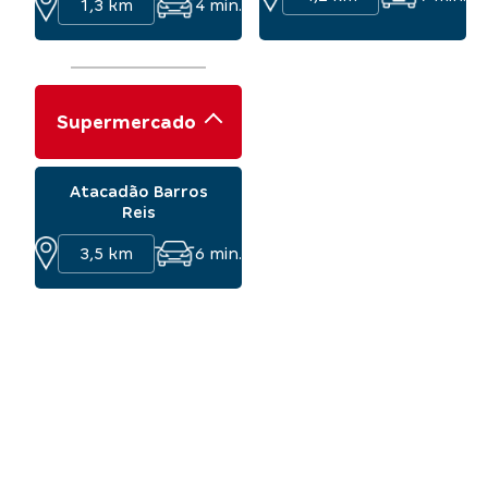
1,3 km
4
min.
Supermercado
Atacadão Barros
Reis
3,5 km
6
min.