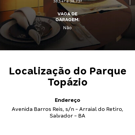
38,54² e 38,73²
VAGA DE
GARAGEM:
Não
Localização do
Parque
Topázio
Endereço
Avenida Barros Reis
,
s/n
-
Arraial do Retiro
,
Salvador
-
BA