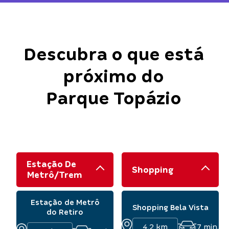
Descubra o que está
próximo do
Parque Topázio
Estação De
Shopping
Metrô/Trem
Estação de Metrô
Shopping Bela Vista
do Retiro
4,2 km
7
min.