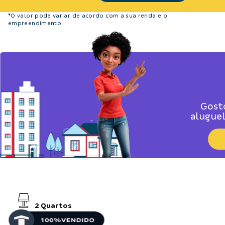
*O valor pode variar de acordo com a sua renda e o
empreendimento.
Gost
alugue
2
Quartos