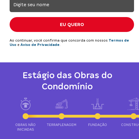
EU QUERO
Ao continuar, você confirma que concorda com nossos
Termos de
Uso
e
Aviso de Privacidade
.
Estágio das Obras do
Condomínio
OBRAS NÃO
TERRAPLENAGEM
FUNDAÇÃO
CONSTRU
INICIADAS